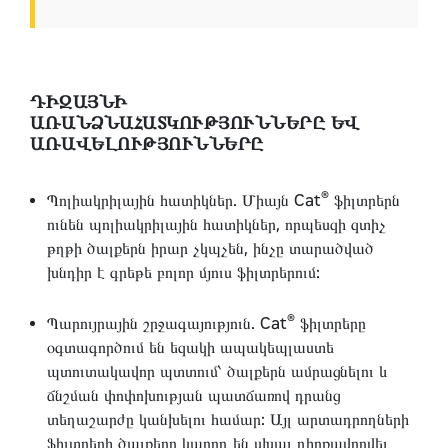
ԴԻԶԱՅՆԻ
ԱՌԱՆՁՆԱՀԱՏԿՈՒԹՅՈՒՆՆԵՐԸ ԵՎ
ԱՌԱՎԵԼՈՒԹՅՈՒՆՆԵՐԸ
®
Պոլիակրիլային հատիկներ. Միայն Cat
ֆիլտրերն
ունեն պոլիակրիլային հատիկներ, որպեսզի զտիչ
թղթի ծալքերն իրար չկպչեն, ինչը տարածված
խնդիր է գրեթե բոլոր մյուս ֆիլտրերում:
®
Պարույրային շրջագայություն. Cat
ֆիլտրերը
օգտագործում են եզակի ապակեպլաստե
պտուտակավոր պտտում՝ ծալքերն ամրացնելու և
ճնշման փոփոխության պատճառով դրանց
տեղաշարժը կանխելու համար: Այլ արտադրողների
ֆիլտրերի ծալքերը կարող են սխալ դիրքավորվել