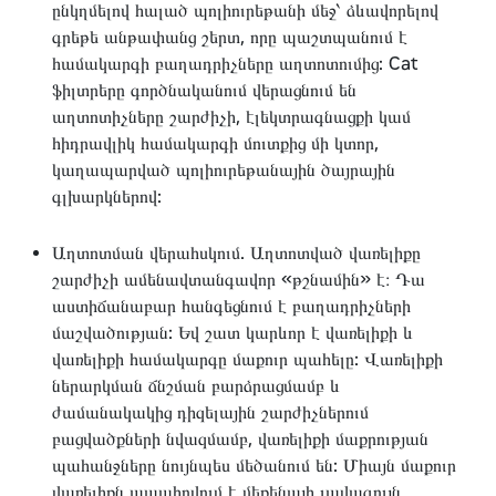
ընկղմելով հալած պոլիուրեթանի մեջ՝ ձևավորելով
գրեթե անթափանց շերտ, որը պաշտպանում է
համակարգի բաղադրիչները աղտոտումից: Cat
ֆիլտրերը գործնականում վերացնում են
աղտոտիչները շարժիչի, էլեկտրագնացքի կամ
հիդրավլիկ համակարգի մուտքից մի կտոր,
կաղապարված պոլիուրեթանային ծայրային
գլխարկներով:
Աղտոտման վերահսկում. Աղտոտված վառելիքը
շարժիչի ամենավտանգավոր «թշնամին» է։ Դա
աստիճանաբար հանգեցնում է բաղադրիչների
մաշվածության: Եվ շատ կարևոր է վառելիքի և
վառելիքի համակարգը մաքուր պահելը: Վառելիքի
ներարկման ճնշման բարձրացմամբ և
ժամանակակից դիզելային շարժիչներում
բացվածքների նվազմամբ, վառելիքի մաքրության
պահանջները նույնպես մեծանում են: Միայն մաքուր
վառելիքն ապահովում է մեքենայի լավագույն