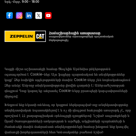
Երկ.-Ուրբ. 9:00 - 18:00
Համաշխարհային առաջատար
սարքավորումներ արտադրողների պաշտոնական
ներկայացուցիչ
Կայքի ճիշտ աշխատանքի համար Ցեպելին Արմենիա ընկերությունն
օգտագործում է Cookie-ներ: Այս ֆայլերը պարունակում են տեղեկություններ
կայք՝ Ձեր նախկին այցելությունների մասին: Cookie-ները չեն նույնականացնում
Ձեր անձը: Ամբողջ տեղեկատվությունը լիովին գաղտնի է: Անհրաժեշտության
դեպքում Դուք կարող եք անջատել Cookie-ները բրաուզերի կարգավորումների
միջոցով:
Խնդրում ենք նկատի ունենալ, որ կայքում ներկայացված ողջ տեղեկատվությունը
տեղեկատվական նպատակներով է և ոչ մի դեպքում հանրային առաջարկ չէ, որը
որոշվում է ՀՀ քաղաքացիական օրենսգրքի դրույթներով: Նշված ապրանքների և
(կամ) ծառայությունների առկայության և արժեքի, ակցիաների պայմանների և
ժամանակի մասին մանրամասն տեղեկությունների համար խնդրում ենք կապվել
վաճառքի խորհրդատուների հետ Կոնտակտներ բաժնում նշված