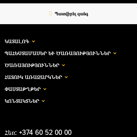
Պատվիրել զանգ
ԿԱՏԱԼՈԳ
ՊԱՀԵՍՏԱՄԱՍԵՐ ԵՒ ԾԱՌԱՅՈՒԹՅՈՒՆՆԵՐ
ԾԱՌԱՅՈՒԹՅՈՒՆՆԵՐ
ՀԱՏՈՒԿ ԱՌԱՋԱՐԿՆԵՐ
ՓԱՍՏԱԹՂԹԵՐ
ԿՈՆՏԱԿՏՆԵՐ
Հեռ: +374 60 52 00 00