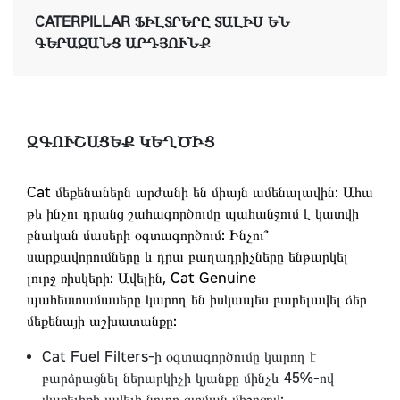
CATERPILLAR ՖԻԼՏՐԵՐԸ ՏԱԼԻՍ ԵՆ
ԳԵՐԱԶԱՆՑ ԱՐԴՅՈՒՆՔ
ԶԳՈՒՇԱՑԵՔ ԿԵՂԾԻՑ
Cat մեքենաներն արժանի են միայն ամենալավին: Ահա
թե ինչու դրանց շահագործումը պահանջում է կատվի
բնական մասերի օգտագործում: Ինչու՞
սարքավորումները և դրա բաղադրիչները ենթարկել
լուրջ ռիսկերի: Ավելին, Cat Genuine
պահեստամասերը կարող են իսկապես բարելավել ձեր
մեքենայի աշխատանքը:
Cat Fuel Filters-ի օգտագործումը կարող է
բարձրացնել ներարկիչի կյանքը մինչև 45%-ով
վառելիքի ավելի նուրբ զտման միջոցով: