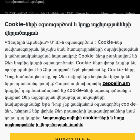
հեռախոսահամարներով:
© 2005–2024 «Ցեպելին Արմենիա» ՍՊԸ: Բոլոր իրավունքները պաշտպանված
են։ Maintained by
Neetrino IT Company
Cookie-ների օգտագործում և կայք այցելությունների
վերլուծություն
«Ցեպելին Արմենիա» ՍՊԸ-ն օգտագործում է Cookie-ներ
անվտանգության, ինչպես նաև ծառայությունների օպտիմիզացման
և անհատականացման նպատակով: Cookie-ները բարելավում են
Ձեր կողմից կայքի օգտագործումը։ Cookie-ները փոքր ֆայլեր են,
որոնք պահվում են Ձեր սարքում: Եթե ​​ընդունում եք Cookie-ները,
Դուք համաձայնում եք, որ Ձեր տվյալները նույնպես կմշակվեն
երրորդ անձանց կողմից: Շարունակելով օգտվել
zeppelin.am
կայքից՝ դուք համաձայնում եք cookie-ների օգտագործմանը և
կայքում Ձեր այցելության վերաբերյալ տվյալների
հավաքագրմանը: Եթե Դուք չեք ցանկանում օգտագործել cookie-
ներ, խնդրում ենք փոխել Ձեր բրաուզերի կարգավորումները կամ
դուրս գալ կայքից:
Կարդացեք ավելին cookie-ների և կայք
այցելությունների վերլուծության մասին: