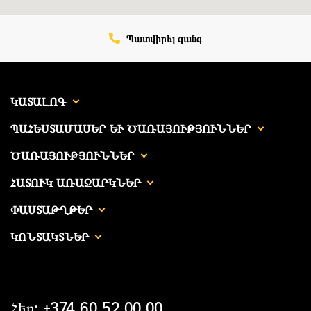
Պատվիրել զանգ
ԿԱՏԱԼՈԳ
ՊԱՀԵՍՏԱՄԱՍԵՐ ԵՒ ԾԱՌԱՅՈՒԹՅՈՒՆՆԵՐ
ԾԱՌԱՅՈՒԹՅՈՒՆՆԵՐ
ՀԱՏՈՒԿ ԱՌԱՋԱՐԿՆԵՐ
ՓԱՍՏԱԹՂԹԵՐ
ԿՈՆՏԱԿՏՆԵՐ
Հեռ: +374 60 52 00 00