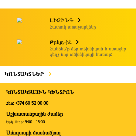
ԼԻԶԻՆԳ
Հատուկ առաջարկներ
Թրեյդ-ին
Հանձնե՛ք ձեր տեխնիկան և ստացեք
զեղչ նոր տեխնիկայի համար:
ԿՈՆՏԱԿՏՆԵՐ
ԿՈՆՏԱԿՏԱՅԻՆ ԿԵՆՏՐՈՆ
Հեռ: +374 60 52 00 00
Աշխատանքային ժամեր
Երկ-Ուրբ: 9:00 - 18:00
Ամուլսարի մասնաճյուղ