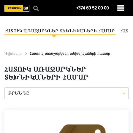
+374 60 52 00 00
ՀԱՏՈՒԿ ԱՌԱՋԱՐԿՆԵՐ ՏԵԽՆԻԿԱՆԵՐԻ ՀԱՄԱՐ
ՀԱՏՈ
Գլխավոր
Հատուկ առաջարկներ տեխնիկաների համար
ՀԱՏՈՒԿ ԱՌԱՋԱՐԿՆԵՐ
ՏԵԽՆԻԿԱՆԵՐԻ ՀԱՄԱՐ
ԲՐԵՆԴԸ