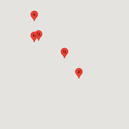
Վ
Ա
Ե
Ա
Ք