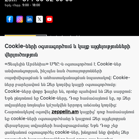
Երկ.-Ուրբ. 9:00 - 18:00
Համաշխարհային առաջատար
սարքավորումներ արտադրողների պաշտոնական
ներկայացուցիչ
Cookie-ների օգտագործում և կայք այցելությունների
վերլուծություն
«Ցեպելին Արմենիա» ՍՊԸ-ն օգտագործում է Cookie-ներ
անվտանգության, ինչպես նաև ծառայությունների
Կայքի ճիշտ աշխատանքի համար Ցեպելին Արմենիա ընկերությունն
օպտիմիզացման և անհատականացման նպատակով: Cookie-
օգտագործում է Cookie-ներ: Այս ֆայլերը պարունակում են տեղեկություններ
ները բարելավում են Ձեր կողմից կայքի օգտագործումը։
կայք՝ Ձեր նախկին այցելությունների մասին: Cookie-ները չեն նույնականացնում
Cookie-ները փոքր ֆայլեր են, որոնք պահվում են Ձեր սարքում:
Ձեր անձը: Ամբողջ տեղեկատվությունը լիովին գաղտնի է: Անհրաժեշտության
դեպքում Դուք կարող եք անջատել Cookie-ները բրաուզերի կարգավորումների
Եթե ​​ընդունում եք Cookie-ները, Դուք համաձայնում եք, որ Ձեր
միջոցով:
տվյալները նույնպես կմշակվեն երրորդ անձանց կողմից:
Խնդրում ենք նկատի ունենալ, որ կայքում ներկայացված ողջ տեղեկատվությունը
Շարունակելով օգտվել
zeppelin.am
կայքից՝ դուք համաձայնում
տեղեկատվական նպատակներով է և ոչ մի դեպքում հանրային առաջարկ չէ, որը
եք cookie-ների օգտագործմանը և կայքում Ձեր այցելության
որոշվում է ՀՀ քաղաքացիական օրենսգրքի դրույթներով: Նշված ապրանքների և
վերաբերյալ տվյալների հավաքագրմանը: Եթե Դուք չեք
(կամ) ծառայությունների առկայության և արժեքի, ակցիաների պայմանների և
ցանկանում օգտագործել cookie-ներ, խնդրում ենք փոխել Ձեր
ժամանակի մասին մանրամասն տեղեկությունների համար խնդրում ենք կապվել
վաճառքի խորհրդատուների հետ Կոնտակտներ բաժնում նշված