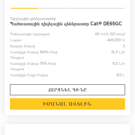
Դիզելային գեներատորներ
Պահուստային դիզելային գեներատոր Cat® DE65GC
Պահուստային Հզորություն
65 ԿՎԱ (52 ԿՎտ)
Լարում
400/230 Վ
Ֆազերի Քանակ
3
Վառելիքի Ծախսը 100% Բեռի
15,3 Լ/ժ
Դեպքում
Վառելիքի Ծախսը 75% Բեռի
11,3 Լ/ժ
Դեպքում
Վառելիքի Բաքի Ծավալ
103 Լ
ՀԱՐՑՆԵԼ ԳԻՆԸ
ԻՄԱՆԱԼ ԱՎԵԼԻՆ