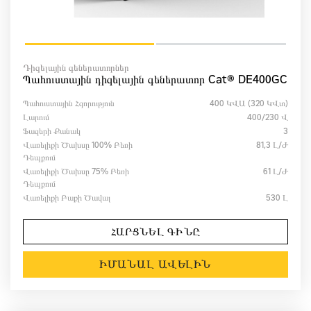
Դիզելային գեներատորներ
Պահուստային դիզելային գեներատոր Cat® DE400GC
Պահուստային Հզորություն
400 ԿՎԱ (320 ԿՎտ)
Լարում
400/230 Վ
Ֆազերի Քանակ
3
Վառելիքի Ծախսը 100% Բեռի
81,3 Լ/ժ
Դեպքում
Վառելիքի Ծախսը 75% Բեռի
61 Լ/ժ
Դեպքում
Վառելիքի Բաքի Ծավալ
530 Լ
ՀԱՐՑՆԵԼ ԳԻՆԸ
ԻՄԱՆԱԼ ԱՎԵԼԻՆ