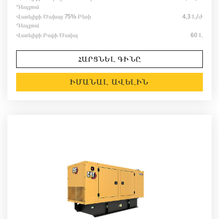
Դեպքում
Վառելիքի Ծախսը 75% Բեռի
4,3 Լ/ժ
Դեպքում
Վառելիքի Բաքի Ծավալ
60 Լ
ՀԱՐՑՆԵԼ ԳԻՆԸ
ԻՄԱՆԱԼ ԱՎԵԼԻՆ