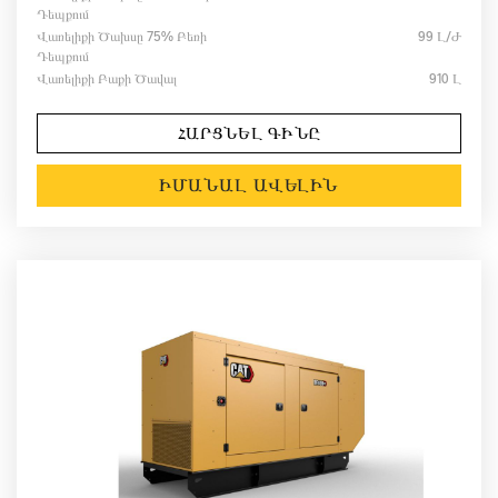
Դեպքում
Վառելիքի Ծախսը 75% Բեռի
99 Լ/ժ
Դեպքում
Վառելիքի Բաքի Ծավալ
910 Լ
ՀԱՐՑՆԵԼ ԳԻՆԸ
ԻՄԱՆԱԼ ԱՎԵԼԻՆ