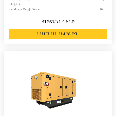
Դեպքում
Վառելիքի Բաքի Ծավալ
149 Լ
ՀԱՐՑՆԵԼ ԳԻՆԸ
ԻՄԱՆԱԼ ԱՎԵԼԻՆ