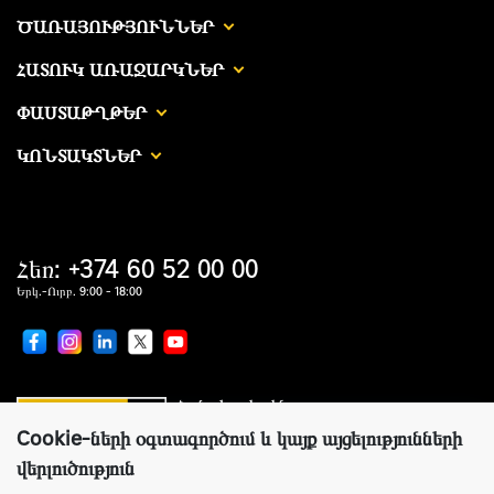
ԾԱՌԱՅՈՒԹՅՈՒՆՆԵՐ
ՀԱՏՈՒԿ ԱՌԱՋԱՐԿՆԵՐ
ՓԱՍՏԱԹՂԹԵՐ
ԿՈՆՏԱԿՏՆԵՐ
Հեռ: +374 60 52 00 00
Երկ.-Ուրբ. 9:00 - 18:00
Համաշխարհային առաջատար
սարքավորումներ արտադրողների պաշտոնական
ներկայացուցիչ
Cookie-ների օգտագործում և կայք այցելությունների
վերլուծություն