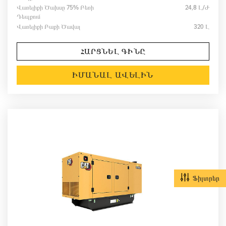
Վառելիքի Ծախսը 75% Բեռի
24,8 Լ/ժ
Դեպքում
Վառելիքի Բաքի Ծավալ
320 Լ
ՀԱՐՑՆԵԼ ԳԻՆԸ
ԻՄԱՆԱԼ ԱՎԵԼԻՆ
Ֆիլտրեր