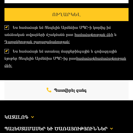
ՈՒՂԱՐԿԵԼ
Ես համաձայն եմ Ցեպելին Արմենիա ՍՊԸ-ի կողմից իմ
անձնական տվյալների մշակմանն ըստ
համաձայնության ձևի
և
Գաղտնիության քաղաքականության:
Ես համաձայն եմ ստանալ մարքեթինգային և գովազդային
նյութեր Ցեպելին Արմենիա ՍՊԸ-ից ըստ
համաձայնհամաձայնության
ձևի։
Պատվիրել զանգ
ԿԱՏԱԼՈԳ
ՊԱՀԵՍՏԱՄԱՍԵՐ ԵՒ ԾԱՌԱՅՈՒԹՅՈՒՆՆԵՐ