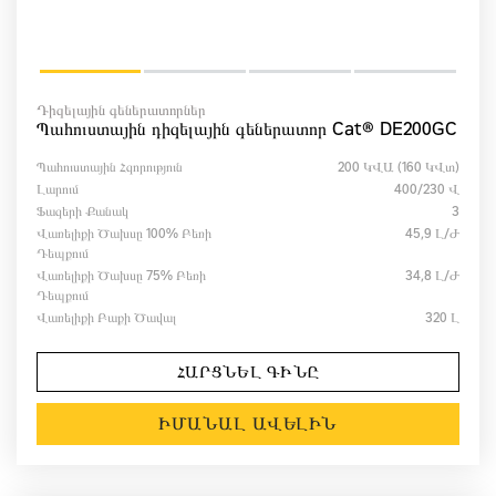
Դիզելային գեներատորներ
Պահուստային դիզելային գեներատոր Cat® DE200GC
Պահուստային Հզորություն
200 ԿՎԱ (160 ԿՎտ)
Լարում
400/230 Վ
Ֆազերի Քանակ
3
Վառելիքի Ծախսը 100% Բեռի
45,9 Լ/ժ
Դեպքում
Վառելիքի Ծախսը 75% Բեռի
34,8 Լ/ժ
Դեպքում
Վառելիքի Բաքի Ծավալ
320 Լ
ՀԱՐՑՆԵԼ ԳԻՆԸ
ԻՄԱՆԱԼ ԱՎԵԼԻՆ