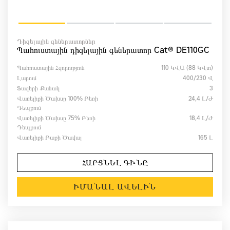
Դիզելային գեներատորներ
Պահուստային դիզելային գեներատոր Cat® DE110GC
Պահուստային Հզորություն
110 ԿՎԱ (88 ԿՎտ)
Լարում
400/230 Վ
Ֆազերի Քանակ
3
Վառելիքի Ծախսը 100% Բեռի
24,4 Լ/ժ
Դեպքում
Վառելիքի Ծախսը 75% Բեռի
18,4 Լ/ժ
Դեպքում
Վառելիքի Բաքի Ծավալ
165 Լ
ՀԱՐՑՆԵԼ ԳԻՆԸ
ԻՄԱՆԱԼ ԱՎԵԼԻՆ