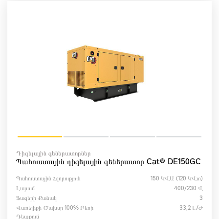
Դիզելային գեներատորներ
Պահուստային դիզելային գեներատոր Cat® DE150GC
Պահուստային Հզորություն
150 ԿՎԱ (120 ԿՎտ)
Լարում
400/230 Վ
Ֆազերի Քանակ
3
Վառելիքի Ծախսը 100% Բեռի
33,2 Լ/ժ
Դեպքում