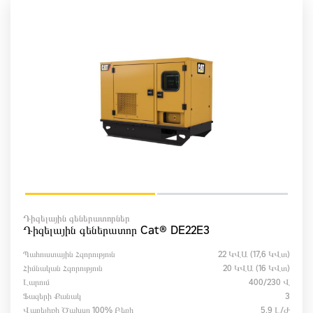
Դիզելային գեներատորներ
Դիզելային գեներատոր Cat® DE22E3
Պահուստային Հզորություն
22 ԿՎԱ (17,6 ԿՎտ)
Հիմնական Հզորություն
20 ԿՎԱ (16 ԿՎտ)
Լարում
400/230 Վ
Ֆազերի Քանակ
3
Վառելիքի Ծախսը 100% Բեռի
5,9 Լ/ժ