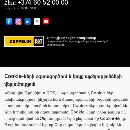
Հեռ: +374 60 52 00 00
Երկ.-Ուրբ. 9:00 - 18:00
Համաշխարհային առաջատար
սարքավորումներ արտադրողների պաշտոնական
ներկայացուցիչ
Կայքի ճիշտ աշխատանքի համար Ցեպելին Արմենիա ընկերությունն
Cookie-ների օգտագործում և կայք այցելությունների
օգտագործում է Cookie-ներ: Այս ֆայլերը պարունակում են տեղեկություններ
վերլուծություն
կայք՝ Ձեր նախկին այցելությունների մասին: Cookie-ները չեն նույնականացնում
Ձեր անձը: Ամբողջ տեղեկատվությունը լիովին գաղտնի է: Անհրաժեշտության
«Ցեպելին Արմենիա» ՍՊԸ-ն օգտագործում է Cookie-ներ
դեպքում Դուք կարող եք անջատել Cookie-ները բրաուզերի կարգավորումների
անվտանգության, ինչպես նաև ծառայությունների օպտիմիզացման
միջոցով:
և անհատականացման նպատակով: Cookie-ները բարելավում են
Խնդրում ենք նկատի ունենալ, որ կայքում ներկայացված ողջ տեղեկատվությունը
Ձեր կողմից կայքի օգտագործումը։ Cookie-ները փոքր ֆայլեր են,
տեղեկատվական նպատակներով է և ոչ մի դեպքում հանրային առաջարկ չէ, որը
որոշվում է ՀՀ քաղաքացիական օրենսգրքի դրույթներով: Նշված ապրանքների և
որոնք պահվում են Ձեր սարքում: Եթե ​​ընդունում եք Cookie-ները,
(կամ) ծառայությունների առկայության և արժեքի, ակցիաների պայմանների և
Դուք համաձայնում եք, որ Ձեր տվյալները նույնպես կմշակվեն
ժամանակի մասին մանրամասն տեղեկությունների համար խնդրում ենք կապվել