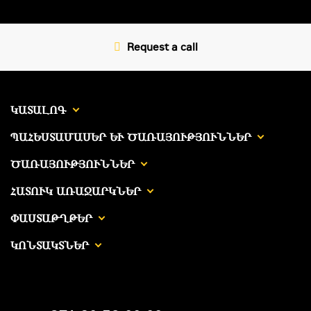
Request a call
ԿԱՏԱԼՈԳ
ՊԱՀԵՍՏԱՄԱՍԵՐ ԵՒ ԾԱՌԱՅՈՒԹՅՈՒՆՆԵՐ
ԾԱՌԱՅՈՒԹՅՈՒՆՆԵՐ
ՀԱՏՈՒԿ ԱՌԱՋԱՐԿՆԵՐ
ՓԱՍՏԱԹՂԹԵՐ
ԿՈՆՏԱԿՏՆԵՐ