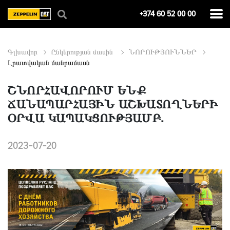
+374 60 52 00 00
Գլխավոր
Ընկերության մասին
ՆՈՐՈՒԹՅՈՒՆՆԵՐ
Լրատվական մանրամասն
ՇՆՈՐՀԱՎՈՐՈՒՄ ԵՆՔ
ՃԱՆԱՊԱՐՀԱՅԻՆ ԱՇԽԱՏՈՂՆԵՐԻ
ՕՐՎԱ ԿԱՊԱԿՑՈՒԹՅԱՄԲ.
2023-07-20