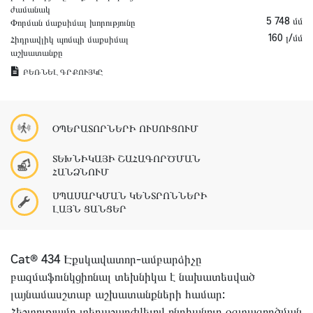
ժամանակ
5 748 մմ
Փորման մաքսիմալ խորությունը
160 լ/մմ
Հիդրավլիկ պոմպի մաքսիմալ
աշխատանքը
ԲԵՌՆԵԼ ԳՐՔՈՒՅԿԸ
ՕՊԵՐԱՏՈՐՆԵՐԻ ՈՒՍՈՒՑՈՒՄ
ՏԵԽՆԻԿԱՅԻ ՇԱՀԱԳՈՐԾՄԱՆ
ՀԱՆՁՆՈՒՄ
ՍՊԱՍԱՐԿՄԱՆ ԿԵՆՏՐՈՆՆԵՐԻ
ԼԱՅՆ ՑԱՆՑԵՐ
Cat® 434 Էքսկավատոր-ամբարձիչը
բազմաֆունկցիոնալ տեխնիկա է նախատեսված
լայնամասշտաբ աշխատանքների համար:
Հեշտությամբ տեղաշարժվելով ընդհանուր օգտագործման