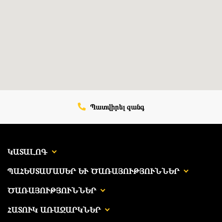
Պատվիրել զանգ
ԿԱՏԱԼՈԳ
ՊԱՀԵՍՏԱՄԱՍԵՐ ԵՒ ԾԱՌԱՅՈՒԹՅՈՒՆՆԵՐ
ԾԱՌԱՅՈՒԹՅՈՒՆՆԵՐ
ՀԱՏՈՒԿ ԱՌԱՋԱՐԿՆԵՐ