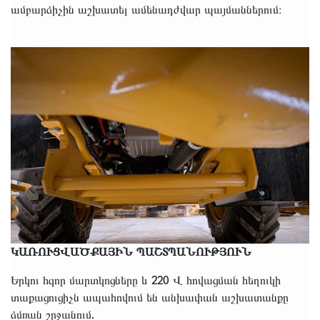
ամբարձիչին աշխատել ամենադժվար պայմաններում։
ԿԱՌՈՒՑՎԱԾՔԱՅԻՆ ՊԱՇՏՊԱՆՈՒԹՅՈՒՆ
Երկու հզոր մարտկոցները և 220 Վ հովացման հեղուկի
տաքացուցիչն ապահովում են անխափան աշխատանքը
ձմռան շրջանում.