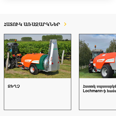
ՀԱՏՈՒԿ ԱՌԱՋԱՐԿՆԵՐ
ԶԵՂՉ
Հատուկ սպասարկ
Lochmann-ի համ