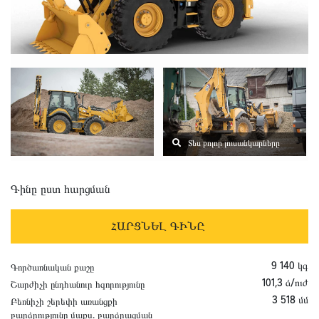
Տես բոլոր լուսանկարները
Գինը ըստ հարցման
ՀԱՐՑՆԵԼ ԳԻՆԸ
9 140 կգ
Գործառնական քաշը
101,3 ձ/ուժ
Շարժիչի ընդհանուր հզորությունը
3 518 մմ
Բեռնիչի շերեփի առանցքի
բարձրությունը մաքս. բարձրացման