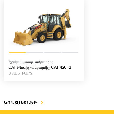
Էքսկավատոր-ամբարձիչ
CAT Բեռնիչ-ամբարձիչ CAT 426F2
ՍՏԱՆԴԱՐՏ
ԿՈՆՏԱԿՏՆԵՐ