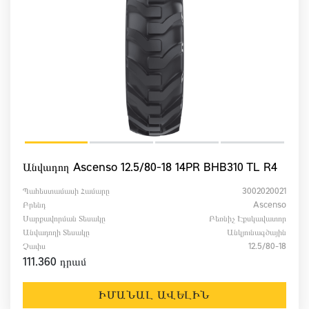
Անվադող Ascenso 12.5/80-18 14PR BHB310 TL R4
Պահեստամասի Համարը
3002020021
Բրենդ
Ascenso
Սարքավորման Տեսակը
Բեռնիչ Էքսկավատոր
Անվադողի Տեսակը
Անկյունագծային
Չափս
12.5/80-18
111.360 դրամ
ԻՄԱՆԱԼ ԱՎԵԼԻՆ