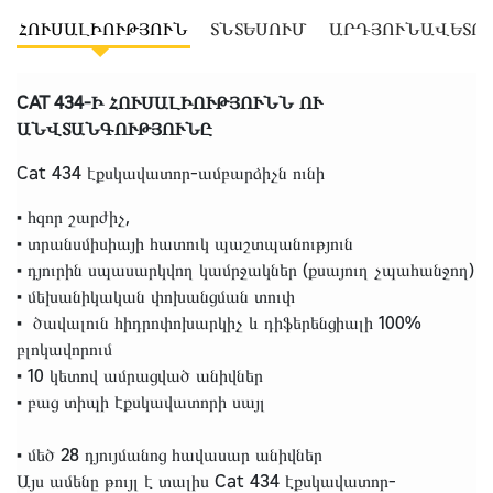
ՀՈՒՍԱԼԻՈՒԹՅՈՒՆ
ՏՆՏԵՍՈՒՄ
ԱՐԴՅՈՒՆԱՎԵՏՈ
CAT 434-Ի ՀՈՒՍԱԼԻՈՒԹՅՈՒՆՆ ՈՒ
ԱՆՎՏԱՆԳՈՒԹՅՈՒՆԸ
Cat 434 էքսկավատոր-ամբարձիչն ունի
• հզոր շարժիչ,
• տրանսմիսիայի հատուկ պաշտպանություն
• դյուրին սպասարկվող կամրջակներ (քսայուղ չպահանջող)
• մեխանիկական փոխանցման տուփ
• ծավալուն հիդրոփոխարկիչ և դիֆերենցիալի 100%
բլոկավորում
• 10 կետով ամրացված անիվներ
• բաց տիպի էքսկավատորի սայլ
• մեծ 28 դյույմանոց հավասար անիվներ
Այս ամենը թույլ է տալիս Cat 434 էքսկավատոր-