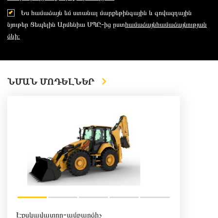
Ես համաձայն եմ ստանալ մարքեթինգային և գովազդային
նյութեր Ցեպելին Արմենիա ՍՊԸ-ից ըստ
համաձայնհամաձայնության
ձևի։
ՆՄԱՆ ՄՈԴԵԼՆԵՐ
Էքսկավատոր-ամբարձիչ