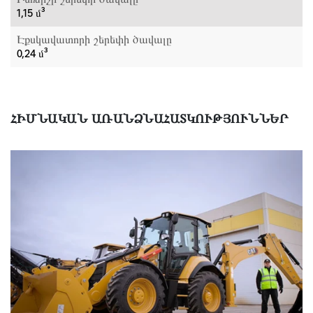
1,15 մ³
Էքսկավատորի շերեփի ծավալը
0,24 մ³
ՀԻՄՆԱԿԱՆ ԱՌԱՆՁՆԱՀԱՏԿՈՒԹՅՈՒՆՆԵՐ