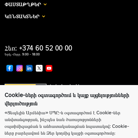
ՓԱՍՏԱԹՂԹԵՐ
ԿՈՆՏԱԿՏՆԵՐ
Հեռ: +374 60 52 00 00
Երկ.-Ուրբ. 9:00 - 18:00
Համաշխարհային առաջատար
սարքավորումներ արտադրողների պաշտոնական
ներկայացուցիչ
Cookie-ների օգտագործում և կայք այցելությունների
վերլուծություն
«Ցեպելին Արմենիա» ՍՊԸ-ն օգտագործում է Cookie-ներ
անվտանգության, ինչպես նաև ծառայությունների
Կայքի ճիշտ աշխատանքի համար Ցեպելին Արմենիա ընկերությունն
օպտիմիզացման և անհատականացման նպատակով: Cookie-
օգտագործում է Cookie-ներ: Այս ֆայլերը պարունակում են տեղեկություններ
ները բարելավում են Ձեր կողմից կայքի օգտագործումը։
կայք՝ Ձեր նախկին այցելությունների մասին: Cookie-ները չեն նույնականացնում