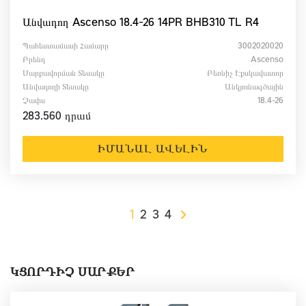
Անվադող Ascenso 18.4-26 14PR BHB310 TL R4
Պահեստամասի Համարը
3002020020
Բրենդ
Ascenso
Սարքավորման Տեսակը
Բեռնիչ Էքսկավատոր
Անվադողի Տեսակը
Անկյունագծային
Չափս
18.4-26
283.560 դրամ
ԻՄԱՆԱԼ ԱՎԵԼԻՆ
1
2
3
4
ԿՑՈՐԴԻՉ ՍԱՐՔԵՐ