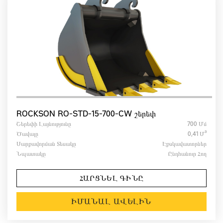
ROCKSON RO‑STD‑15‑700‑CW շերեփ
Շերեփի Լայնությունը
700 Մմ
Ծավալը
0,41 Մ³
Սարքավորման Տեսակը
Էքսկավատորներ
Նպատակը
Ընդհանուր Հող
ՀԱՐՑՆԵԼ ԳԻՆԸ
ԻՄԱՆԱԼ ԱՎԵԼԻՆ