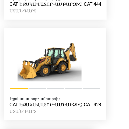
CAT ԷՔՍԿԱՎԱՏՈՐ-ԱՄԲԱՐՁԻՉ CAT 444
ՍՏԱՆԴԱՐՏ
Էքսկավատոր-ամբարձիչ
CAT ԷՔՍԿԱՎԱՏՈՐ-ԱՄԲԱՐՁԻՉ CAT 428
ՍՏԱՆԴԱՐՏ