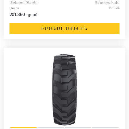
Անվադողի Տեսակը
Անկյունագծային
Չափս
16.9-24
201.360 դրամ
ԻՄԱՆԱԼ ԱՎԵԼԻՆ