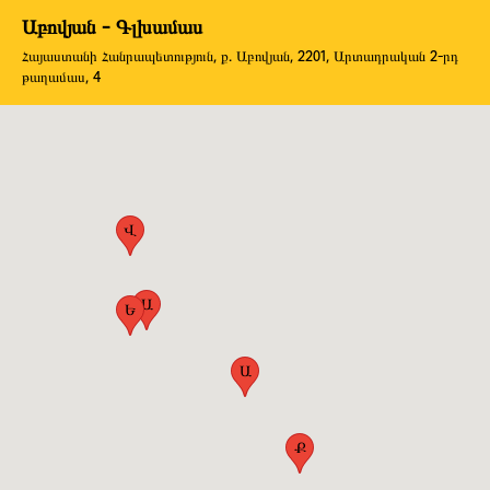
Աբովյան - Գլխամաս
Հայաստանի Հանրապետություն, ք. Աբովյան, 2201, Արտադրական 2-րդ
թաղամաս, 4
Վ
Ա
Ե
Ա
Ք