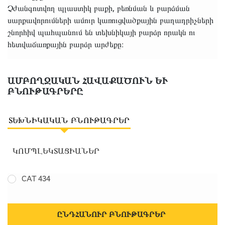
Չժանգոտվող պլաստիկ բաքի, բեռնման և բարձման
սարքավորումների ամուր կառուցվածքային բաղադրիչների
շնորհիվ պահպանում են տեխնիկայի բարձր որակն ու
հետվաճառքային բարձր արժեքը։
ԱՄԲՈՂՋԱԿԱՆ ՀԱՎԱՔԱԾՈՒՆ ԵՒ
ԲՆՈՒԹԱԳՐԵՐԸ
ՏԵԽՆԻԿԱԿԱՆ ԲՆՈՒԹԱԳՐԵՐ
ԿՈՄՊԼԵԿՏԱՑԻԱՆԵՐ
CAT 434
ԸՆԴՀԱՆՈՒՐ ԲՆՈՒԹԱԳՐԵՐ