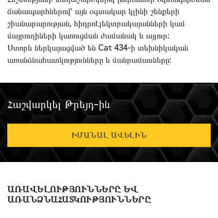
ճանապարհներով՝ այն օգտակար կլինի շենքերի
շիանարարության, հիդրոէլեկտրակայանների կամ
մայրուղիների կառուցման ժամանակ և այլուր:
Ստորև ներկայացված են Cat 434-ի տեխնիկական
առանձնահատկությունները և մանրամասները:
Հաշվարկել Թրեյդ-ին
ԻՄԱՆԱԼ ԱՎԵԼԻՆ
ԱՌԱՎԵԼՈՒԹՅՈՒՆՆԵՐԸ ԵՎ
ԱՌԱՆՁՆԱՀԱՏԿՈՒԹՅՈՒՆՆԵՐԸ