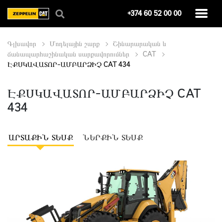
+374 60 52 00 00
Գլխավոր
Մոդելային շարք
Շինարարական և
ճանապարհաշինական սարքավորումներ
CAT
ԷՔՍԿԱՎԱՏՈՐ-ԱՄԲԱՐՁԻՉ CAT 434
ԷՔՍԿԱՎԱՏՈՐ-ԱՄԲԱՐՁԻՉ CAT
434
ԱՐՏԱՔԻՆ ՏԵՍՔ
ՆԵՐՔԻՆ ՏԵՍՔ