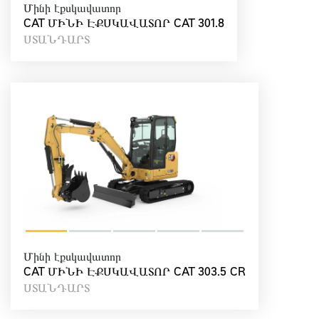
Մինի էքսկավատոր
CAT ՄԻՆԻ ԷՔՍԿԱՎԱՏՈՐ CAT 301.8
ՍՏԱՆԴԱՐՏ
Մինի էքսկավատոր
CAT ՄԻՆԻ ԷՔՍԿԱՎԱՏՈՐ CAT 303.5 CR
ՍՏԱՆԴԱՐՏ