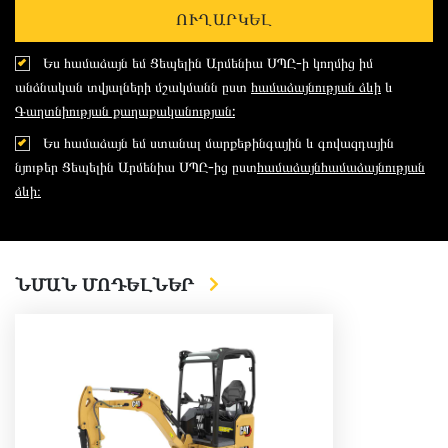
ՈՒՂԱՐԿԵԼ
Ես համաձայն եմ Ցեպելին Արմենիա ՍՊԸ-ի կողմից իմ
անձնական տվյալների մշակմանն ըստ
համաձայնության ձևի
և
Գաղտնիության քաղաքականության:
Ես համաձայն եմ ստանալ մարքեթինգային և գովազդային
նյութեր Ցեպելին Արմենիա ՍՊԸ-ից ըստ
համաձայնհամաձայնության
ձևի։
ՆՄԱՆ ՄՈԴԵԼՆԵՐ