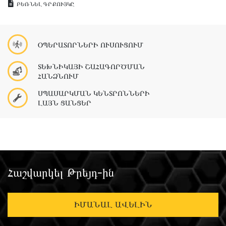
ԲԵՌՆԵԼ ԳՐՔՈՒՅԿԸ
ՕՊԵՐԱՏՈՐՆԵՐԻ ՈՒՍՈՒՑՈՒՄ
ՏԵԽՆԻԿԱՅԻ ՇԱՀԱԳՈՐԾՄԱՆ
ՀԱՆՁՆՈՒՄ
ՍՊԱՍԱՐԿՄԱՆ ԿԵՆՏՐՈՆՆԵՐԻ
ԼԱՅՆ ՑԱՆՑԵՐ
Հաշվարկել Թրեյդ-ին
ԻՄԱՆԱԼ ԱՎԵԼԻՆ