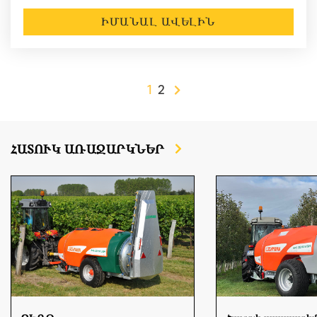
ԻՄԱՆԱԼ ԱՎԵԼԻՆ
1
2
ՀԱՏՈՒԿ ԱՌԱՋԱՐԿՆԵՐ