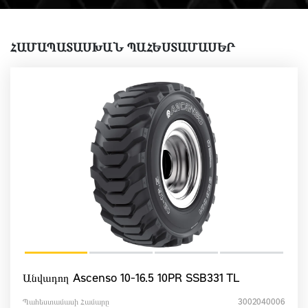
ՀԱՄԱՊԱՏԱՍԽԱՆ ՊԱՀԵՍՏԱՄԱՍԵՐ
Անվադող Ascenso 10-16.5 10PR SSB331 TL
Պահեստամասի Համարը
3002040006