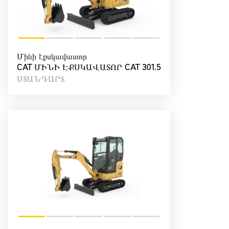
Մինի էքսկավատոր
CAT ՄԻՆԻ ԷՔՍԿԱՎԱՏՈՐ CAT 301.5
ՍՏԱՆԴԱՐՏ