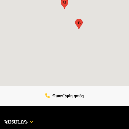
Ա
Ք
Պատվիրել զանգ
ԿԱՏԱԼՈԳ