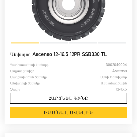
Անվադող Ascenso 12-16.5 12PR SSB330 TL
Պահեստամասի Համարը
3002040004
Ապրանքանիշը
Ascenso
Սարքավորման Տեսակը
Մինի Բեռնիչներ
Անվադողի Տեսակը
Անկյունագծային
Չափս
12-16.5
ՀԱՐՑՆԵԼ ԳԻՆԸ
ԻՄԱՆԱԼ ԱՎԵԼԻՆ