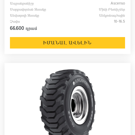
Ապրանքանիշը
Ascenso
Սարքավորման Տեսակը
Մինի Բեռնիչներ
Անվադողի Տեսակը
Անկյունագծային
Չափս
10-16.5
66.600 դրամ
ԻՄԱՆԱԼ ԱՎԵԼԻՆ