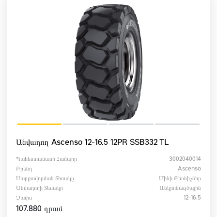
Անվադող Ascenso 12-16.5 12PR SSB332 TL
Պահեստամասի Համարը
3002040014
Բրենդ
Ascenso
Սարքավորման Տեսակը
Մինի Բեռնիչներ
Անվադողի Տեսակը
Անկյունագծային
Չափս
12-16.5
107.880 դրամ