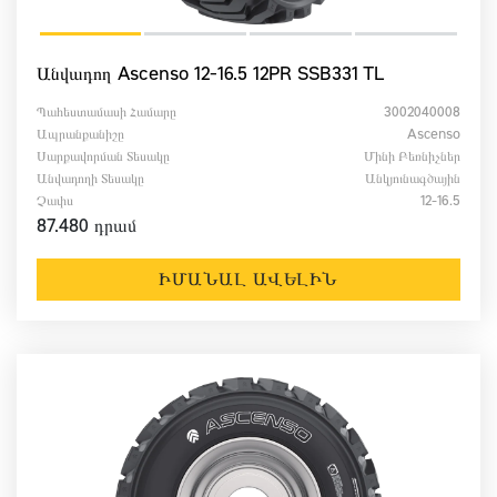
Անվադող Ascenso 12-16.5 12PR SSB331 TL
Պահեստամասի Համարը
3002040008
Ապրանքանիշը
Ascenso
Սարքավորման Տեսակը
Մինի Բեռնիչներ
Անվադողի Տեսակը
Անկյունագծային
Չափս
12-16.5
87.480 դրամ
ԻՄԱՆԱԼ ԱՎԵԼԻՆ