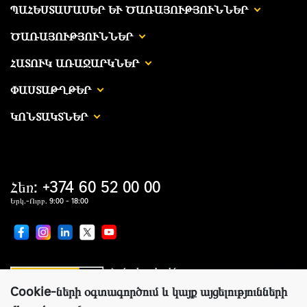
ՊԱՀԵՍՏԱՄԱՍԵՐ ԵՒ ԾԱՌԱՅՈՒԹՅՈՒՆՆԵՐ
ԾԱՌԱՅՈՒԹՅՈՒՆՆԵՐ
ՀԱՏՈՒԿ ԱՌԱՋԱՐԿՆԵՐ
ՓԱՍՏԱԹՂԹԵՐ
ԿՈՆՏԱԿՏՆԵՐ
Հեռ: +374 60 52 00 00
Երկ.-Ուրբ. 9:00 - 18:00
Համաշխարհային առաջատար
սարքավորումներ արտադրողների պաշտոնական
ներկայացուցիչ
Cookie-ների օգտագործում և կայք այցելությունների