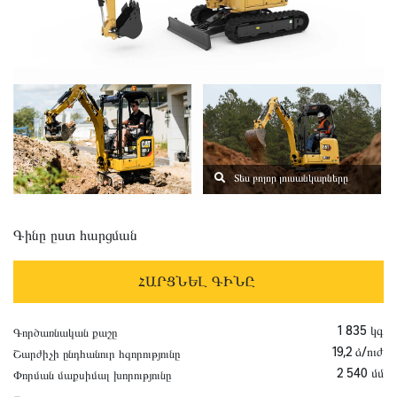
Տես բոլոր լուսանկարները
Գինը ըստ հարցման
ՀԱՐՑՆԵԼ ԳԻՆԸ
1 835 կգ
Գործառնական քաշը
19,2 ձ/ուժ
Շարժիչի ընդհանուր հզորությունը
2 540 մմ
Փորման մաքսիմալ խորությունը