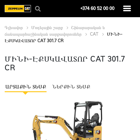
+374 60 52 00 00
Գլխավոր
Մոդելային շարք
Շինարարական և
ճանապարհաշինական սարքավորումներ
CAT
ՄԻՆԻ-
ԷՔՍԿԱՎԱՏՈՐ CAT 301.7 CR
ՄԻՆԻ-ԷՔՍԿԱՎԱՏՈՐ CAT 301.7
CR
ԱՐՏԱՔԻՆ ՏԵՍՔ
ՆԵՐՔԻՆ ՏԵՍՔ