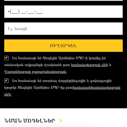
ՈՒՂԱՐԿԵԼ
Ես համաձայն եմ Ցեպելին Արմենիա ՍՊԸ-ի կողմից իմ
անձնական տվյալների մշակմանն ըստ
համաձայնության ձևի
և
Գաղտնիության քաղաքականության:
Ես համաձայն եմ ստանալ մարքեթինգային և գովազդային
նյութեր Ցեպելին Արմենիա ՍՊԸ-ից ըստ
համաձայնհամաձայնության
ձևի։
ՆՄԱՆ ՄՈԴԵԼՆԵՐ