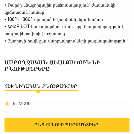
• Բարձր մնացորդային բեռնունակություն՝ ժամանակի
կրճատման համար
• 180° և 360° պտույտ՝ հեշտ մանևրելու համար
• soloPILOT կառավարման լծակ, որը հնարավորություն է
տալիս ինտուիտիվ աշխատել
• Ընտրովի հավելյալ սարքավորումների բազմազանություն
ԱՄԲՈՂՋԱԿԱՆ ՀԱՎԱՔԱԾՈՒՆ ԵՒ
ԲՆՈՒԹԱԳՐԵՐԸ
ՏԵԽՆԻԿԱԿԱՆ ԲՆՈՒԹԱԳՐԵՐ
ETM 216
ԸՆԴՀԱՆՈՒՐ ՊԱՐԱՄԵՏՐԵՐ