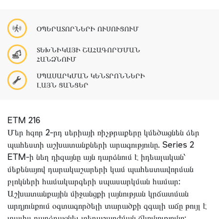
ՕՊԵՐԱՏՈՐՆԵՐԻ ՈՒՍՈՒՑՈՒՄ
ՏԵԽՆԻԿԱՅԻ ՇԱՀԱԳՈՐԾՄԱՆ
ՀԱՆՁՆՈՒՄ
ՍՊԱՍԱՐԿՄԱՆ ԿԵՆՏՐՈՆՆԵՐԻ
ԼԱՅՆ ՑԱՆՑԵՐ
ETM 216
Մեր հզոր 2-րդ սերիայի ռիչթրաքերը կմեծացնեն ձեր
պահեստի աշխատանքների արագությունը. Series 2
ETM-ի նեղ դիզայնը այն դարձնում է իդեալական՝
մեքենայով դարակաշարերի կամ պահեստավորման
բլոկների համակարգերի սպասարկման համար:
Աշխատանքային միջանցքի լայնության կրճատման
արդյունքում օգտագործելի տարածքի զգալի աճը թույլ է
տալիս բարձրացնել տեղաշարժման ճկունությունը: