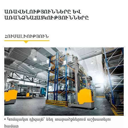
ԱՌԱՎԵԼՈՒԹՅՈՒՆՆԵՐԸ ԵՎ
ԱՌԱՆՁՆԱՀԱՏԿՈՒԹՅՈՒՆՆԵՐԸ
ՀՈՒՍԱԼԻՈՒԹՅՈՒՆ
• Կոմպակտ դիզայն՝ նեղ տարածքներում աշխատելու
համար