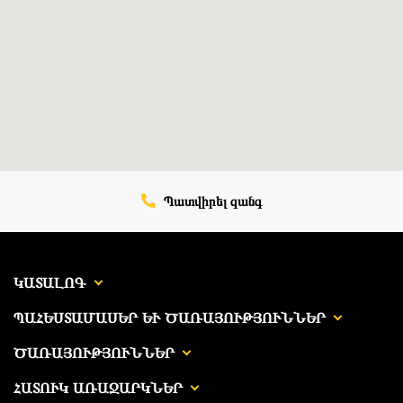
Պատվիրել զանգ
ԿԱՏԱԼՈԳ
ՊԱՀԵՍՏԱՄԱՍԵՐ ԵՒ ԾԱՌԱՅՈՒԹՅՈՒՆՆԵՐ
ԾԱՌԱՅՈՒԹՅՈՒՆՆԵՐ
ՀԱՏՈՒԿ ԱՌԱՋԱՐԿՆԵՐ