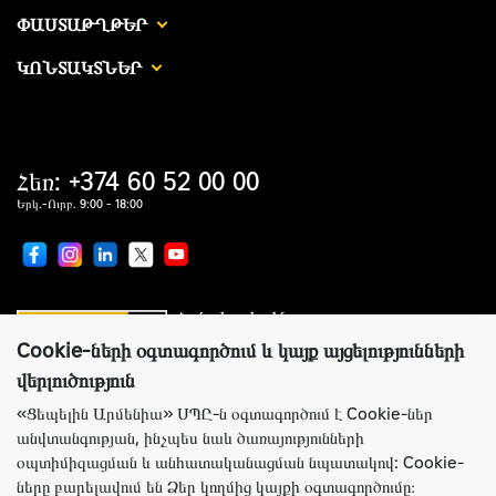
ՓԱՍՏԱԹՂԹԵՐ
ԿՈՆՏԱԿՏՆԵՐ
Հեռ: +374 60 52 00 00
Երկ.-Ուրբ. 9:00 - 18:00
Համաշխարհային առաջատար
սարքավորումներ արտադրողների պաշտոնական
ներկայացուցիչ
Cookie-ների օգտագործում և կայք այցելությունների
վերլուծություն
«Ցեպելին Արմենիա» ՍՊԸ-ն օգտագործում է Cookie-ներ
անվտանգության, ինչպես նաև ծառայությունների
Կայքի ճիշտ աշխատանքի համար Ցեպելին Արմենիա ընկերությունն
օպտիմիզացման և անհատականացման նպատակով: Cookie-
օգտագործում է Cookie-ներ: Այս ֆայլերը պարունակում են տեղեկություններ
ները բարելավում են Ձեր կողմից կայքի օգտագործումը։
կայք՝ Ձեր նախկին այցելությունների մասին: Cookie-ները չեն նույնականացնում