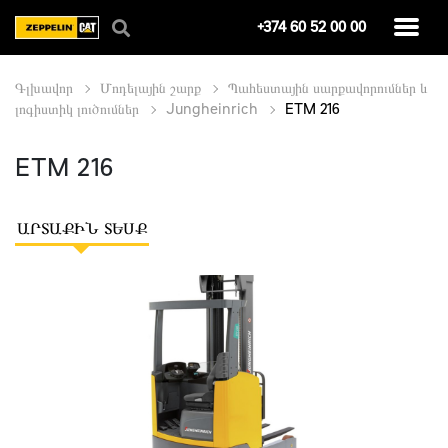
+374 60 52 00 00
Գլխավոր
Մոդելային շարք
Պահեստային սարքավորումներ և
լոգիստիկ լուծումներ
Jungheinrich
ETM 216
ETM 216
ԱՐՏԱՔԻՆ ՏԵՍՔ