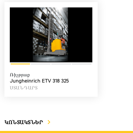
Ռիչթրաք
Jungheinrich ETV 318 325
ՍՏԱՆԴԱՐՏ
ԿՈՆՏԱԿՏՆԵՐ