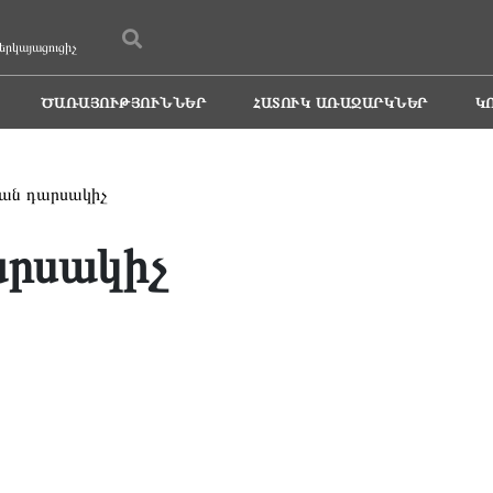
երկայացուցիչ
ԾԱՌԱՅՈՒԹՅՈՒՆՆԵՐ
ՀԱՏՈՒԿ ԱՌԱՋԱՐԿՆԵՐ
Կ
ան դարսակիչ
արսակիչ