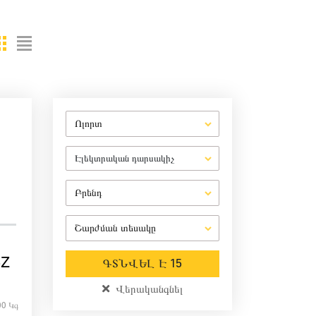
Ոլորտ
Էլեկտրական դարսակիչ
Բրենդ
Շարժման տեսակը
6Z
ԳՏՆՎԵԼ Է 15
Վերականգնել
00 Կգ