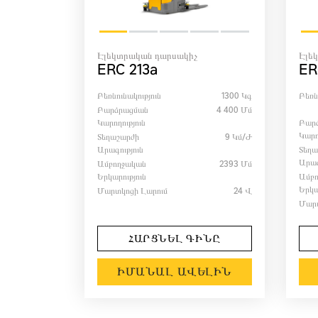
Էլեկտրական դարսակիչ
Էլե
ERC 213a
ER
Բեռնունակություն
1300 Կգ
Բեռն
Բարձրացման
4 400 Մմ
Կարողություն
Բար
Կարո
Տեղաշարժի
9 Կմ/ժ
Արագություն
Տեղա
Արագ
Ամբողջական
2393 Մմ
Երկարություն
Ամբ
Երկա
Մարտկոցի Լարում
24 Վ
Մարտ
ՀԱՐՑՆԵԼ ԳԻՆԸ
ԻՄԱՆԱԼ ԱՎԵԼԻՆ