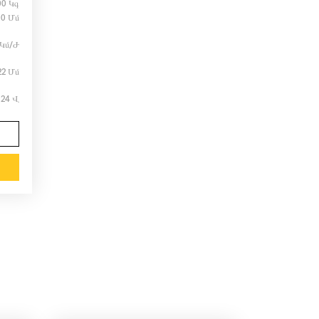
00 Կգ
00 Մմ
 Կմ/ժ
22 Մմ
24 Վ