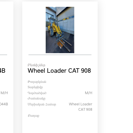
Բեռնիչներ
4B
Wheel Loader CAT 908
Թողարկման
Տարեթիվը
M/h
Գործածված
M/h
Ժամանակը
D44B
Սերիական Համար
Wheel Loader
CAT 908
Քաղաք