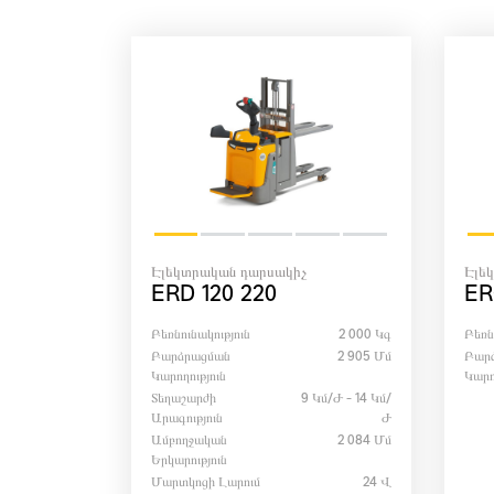
Էլեկտրական դարսակիչ
Էլե
ERD 120 220
ER
Բեռնունակություն
2 000 Կգ
Բեռն
Բարձրացման
2 905 Մմ
Բար
Կարողություն
Կարո
Տեղաշարժի
9 Կմ/ժ - 14 Կմ/
Արագություն
Ժ
Ամբողջական
2 084 Մմ
Երկարություն
Մարտկոցի Լարում
24 Վ