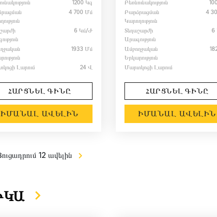
ունակություն
1200 Կգ
Բեռնունակություն
10
ձրացման
4 700 Մմ
Բարձրացման
4 3
ղություն
Կարողություն
շարժի
6 Կմ/ժ
Տեղաշարժի
6
ություն
Արագություն
ողջական
1933 Մմ
Ամբողջական
18
րություն
Երկարություն
կոցի Լարում
24 Վ
Մարտկոցի Լարում
ՀԱՐՑՆԵԼ ԳԻՆԸ
ՀԱՐՑՆԵԼ ԳԻՆԸ
ԻՄԱՆԱԼ ԱՎԵԼԻՆ
ԻՄԱՆԱԼ ԱՎԵԼԻՆ
Ցուցադրում 12 ավելին
ԻԿԱ