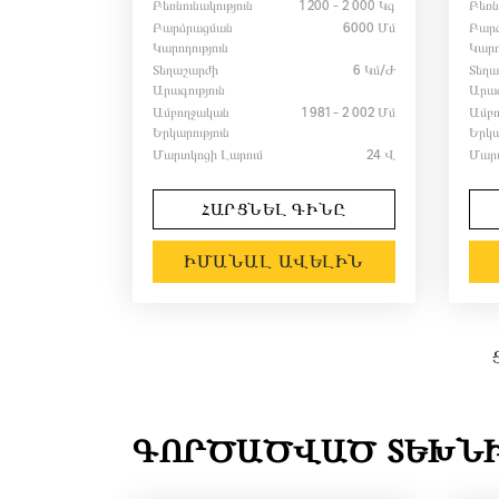
Բեռնունակություն
1 200 - 2 000 Կգ
Բեռն
Բարձրացման
6000 Մմ
Բար
Կարողություն
Կարո
Տեղաշարժի
6 Կմ/ժ
Տեղա
Արագություն
Արագ
Ամբողջական
1 981 - 2 002 Մմ
Ամբ
Երկարություն
Երկա
Մարտկոցի Լարում
24 Վ
Մարտ
ՀԱՐՑՆԵԼ ԳԻՆԸ
ԻՄԱՆԱԼ ԱՎԵԼԻՆ
ԳՈՐԾԱԾՎԱԾ ՏԵԽՆ