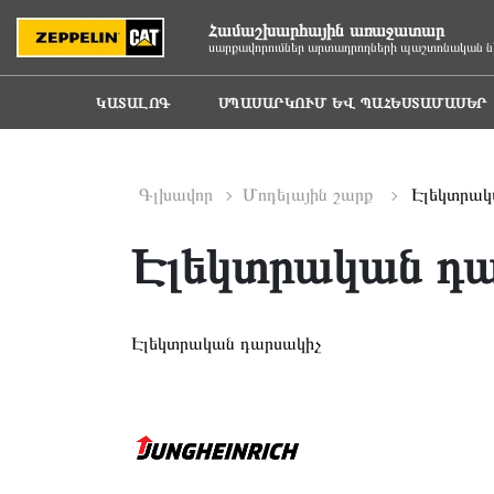
Համաշխարհային առաջատար
սարքավորումներ արտադրողների պաշտոնական ն
ԿԱՏԱԼՈԳ
ՍՊԱՍԱՐԿՈՒՄ ԵՎ ՊԱՀԵՍՏԱՄԱՍԵՐ
Գլխավոր
Մոդելային շարք
Էլեկտրակ
Էլեկտրական դ
Էլեկտրական դարսակիչ