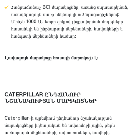
Հանրաճանաչ BCI մարտկոցներ, առանց սպասարկման,
առավելագույն սառը մեկնարկի ուժեղացուցիչներով:
Մինչև 1000 Ա. Խորը ցիկլով լիցքավորման մոդելները
հասանելի են ինքնաթափ մեքենաների, նավակների և
հանգստի մեքենաների համար:
Լավագույն մարտկոցը հուսալի մարտկոցն է:
CATERPILLAR ԸՆԴՀԱՆՈՒՐ
ՆՇԱՆԱԿՈՒԹՅԱՆ ՄԱՐՏԿՈՑՆԵՐ
Caterpillar-ի պրեմիում ընդհանուր նշանակության
մարտկոցները իդեալական են ավտոմոբիլային, թեթև
առևտրային մեքենաների, ավտոբուսների, նավերի,