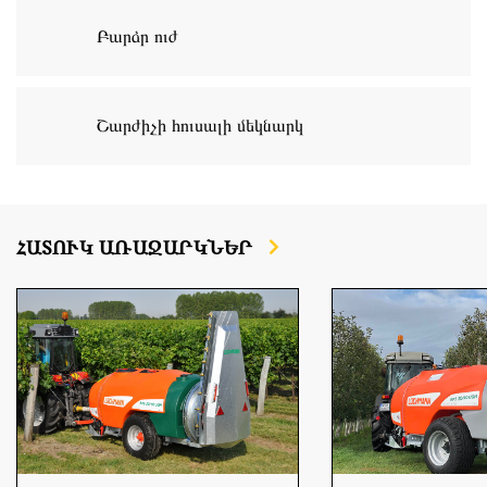
Բարձր ուժ
Շարժիչի հուսալի մեկնարկ
ՀԱՏՈՒԿ ԱՌԱՋԱՐԿՆԵՐ