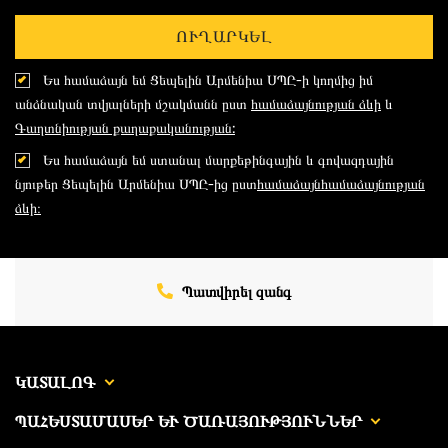
ՈՒՂԱՐԿԵԼ
Ես համաձայն եմ Ցեպելին Արմենիա ՍՊԸ-ի կողմից իմ
անձնական տվյալների մշակմանն ըստ
համաձայնության ձևի
և
Գաղտնիության քաղաքականության:
Ես համաձայն եմ ստանալ մարքեթինգային և գովազդային
նյութեր Ցեպելին Արմենիա ՍՊԸ-ից ըստ
համաձայնհամաձայնության
ձևի։
Պատվիրել զանգ
ԿԱՏԱԼՈԳ
ՊԱՀԵՍՏԱՄԱՍԵՐ ԵՒ ԾԱՌԱՅՈՒԹՅՈՒՆՆԵՐ