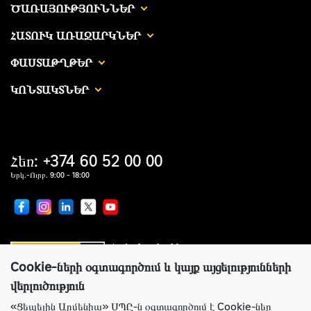
ԾԱՌԱՅՈՒԹՅՈՒՆՆԵՐ
ՀԱՏՈՒԿ ԱՌԱՋԱՐԿՆԵՐ
ՓԱՍՏԱԹՂԹԵՐ
ԿՈՆՏԱԿՏՆԵՐ
Հեռ: +374 60 52 00 00
Երկ.-Ուրբ. 9:00 - 18:00
Համաշխարհային առաջատար
սարքավորումներ արտադրողների պաշտոնական
ներկայացուցիչ
Cookie-ների օգտագործում և կայք այցելությունների
վերլուծություն
«Ցեպելին Արմենիա» ՍՊԸ-ն օգտագործում է Cookie-ներ