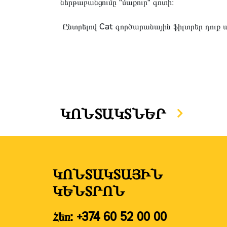
ներթաբանցումը "մաքուր" գոտի։
Ընտրելով Cat գործարանային ֆիլտրեր դուք
ԿՈՆՏԱԿՏՆԵՐ
ԿՈՆՏԱԿՏԱՅԻՆ
ԿԵՆՏՐՈՆ
Հեռ: +374 60 52 00 00