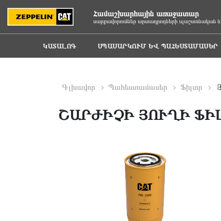
Համաշխարհային առաջատար
սարքավորումներ արտադրողների պաշտոնական ն
ԿԱՏԱԼՈԳ
ՍՊԱՍԱՐԿՈՒՄ ԵՎ ՊԱՀԵՍՏԱՄԱՍԵՐ
Գլխավոր
Պահեստամասեր
Ֆիլտր
Յ
ՇԱՐԺԻՉԻ ՅՈՒՂԻ ՖԻԼ