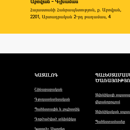
Աբովյան - Գլխամաս
Հայաստանի Հանրապետություն, ք. Աբովյան,
2201, Արտադրական 2-րդ թաղամաս, 4
ԿԱՏԱԼՈԳ
ՊԱՀԵՍՏԱՄԱՍԵՐ
ԱՌԱՅՈՒԹՅՈՒ
Շինարարական
Տեխնիկայի սպասար
Գյուղատնտեսական
վերանորոգում
Պահեստային և լոգիստիկ
Տեխնիկական սպաս
Գործածված տեխնիկա
Պահեստամասեր
Կցորդիչ Սարքեր