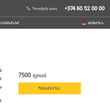
+374 60 52 00 00
Պատվիրել զանգ
ՈՆՏԱԿՏՆԵՐ
ՀԱՅԵՐԵՆ
6
7500 դրամ
t
ր
ՊԱՏՎԻՐԵԼ
t