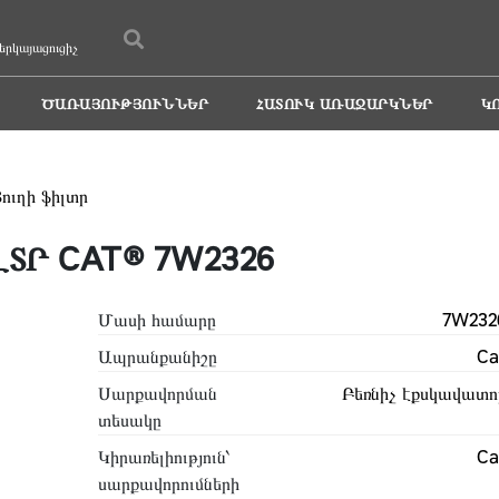
երկայացուցիչ
ԾԱՌԱՅՈՒԹՅՈՒՆՆԵՐ
ՀԱՏՈՒԿ ԱՌԱՋԱՐԿՆԵՐ
Կ
ուղի ֆիլտր
ՏՐ CAT® 7W2326
Մասի համարը
7W232
Ապրանքանիշը
Ca
Սարքավորման
Բեռնիչ էքսկավատո
տեսակը
Կիրառելիություն՝
Ca
սարքավորումների