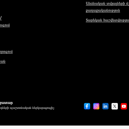
Անձնական տվյալների 
քաղաքականություն
/
Տարեկան հաշվետվությու
ւգում
որոգում
կան
աջատար
ղների պաշտոնական ներկայացուցիչ