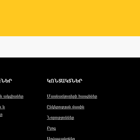
ԿՆԵՐ
ԿՈՆՏԱԿՏՆԵՐ
ն ակցիաներ
Մասնաճյուղերի հասցեներ
ն և
Ընկերության մասին
ր
Նորություններ
Բլոգ
Արձագանքներ