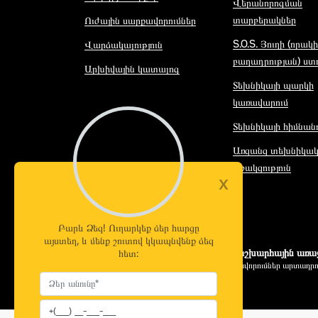
Վերանորոգման
տարբերակներ
Ուժային սարքավորումներ
S.O.S. Յուղի (որակի
Վարձակալություն
բաղադրության) ստո
Արխիվային կատալոգ
Տեխնիկայի պարկի
կառավարում
Տեխնիկայի հիմնան
Առցանց տեխնիկա
աջակցություն
x
Բարև Ձեզ! Ուղարկեք ձեր հարցը
այստեղ, և մենք շուտով կկապնվենք ձեզ
Համաշխարհային առ
հետ:
սարքավորումներ արտադրո