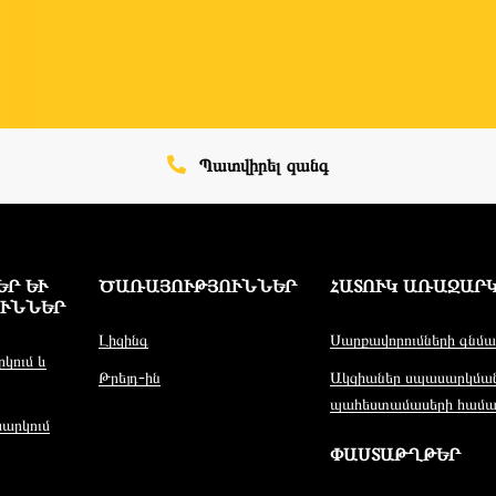
Պատվիրել զանգ
 ԵՒ Ծ
ԾԱՌԱՅՈՒԹՅՈՒՆՆԵՐ
ՀԱՏՈՒԿ ԱՌԱՋԱՐ
ՆՆԵՐ
Լիզինգ
Սարքավորումների գնմա
կում և
Թրեյդ-ին
Ակցիաներ սպասարկմա
պահեստամասերի համա
արկում
ՓԱՍՏԱԹՂԹԵՐ