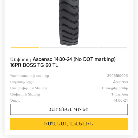
Անվադող Ascenso 14.00-24 (No DOT marking)
16PR BOSS TG 60 TL
Պահեստամասի Համարը
3003160005
Ապրանքանիշը
Ascenso
Սարքավորման Տեսակը
Ավտոգրեյդերներ
Անվադողի Տեսակը
Դիագոնալ
Չափս
14.00-24
ՀԱՐՑՆԵԼ ԳԻՆԸ
ԻՄԱՆԱԼ ԱՎԵԼԻՆ