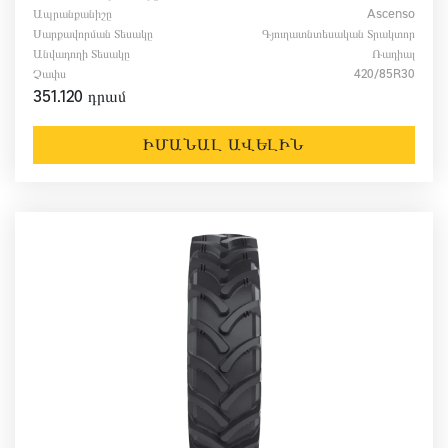
Ապրանքանիշը
Ascenso
Սարքավորման Տեսակը
Գյուղատնտեսական Տրակտոր
Անվադողի Տեսակը
Ռադիալ
Չափս
420/85R30
351.120 դրամ
ԻՄԱՆԱԼ ԱՎԵԼԻՆ