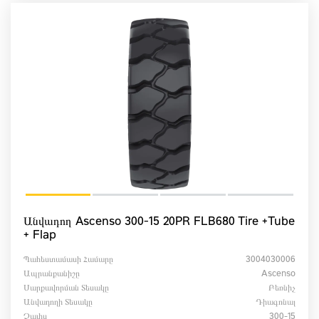
Անվադող Ascenso 300-15 20PR FLB680 Tire +Tube
+ Flap
Պահեստամասի Համարը
3004030006
Ապրանքանիշը
Ascenso
Սարքավորման Տեսակը
Բեռնիչ
Անվադողի Տեսակը
Դիագոնալ
Չափս
300-15