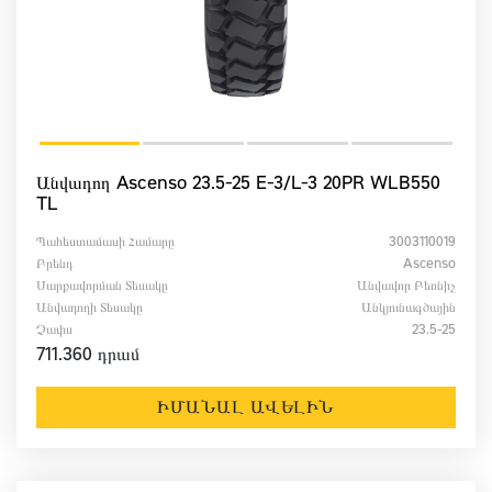
Անվադող Ascenso 23.5-25 E-3/L-3 20PR WLB550
TL
Պահեստամասի Համարը
3003110019
Բրենդ
Ascenso
Սարքավորման Տեսակը
Անվավոր Բեռնիչ
Անվադողի Տեսակը
Անկյունագծային
Չափս
23.5-25
711.360 դրամ
ԻՄԱՆԱԼ ԱՎԵԼԻՆ