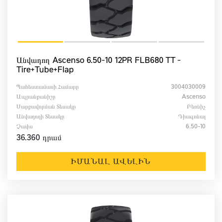
Անվադող Ascenso 6.50-10 12PR FLB680 TT -
Tire+Tube+Flap
Պահեստամասի Համարը
3004030009
Ապրանքանիշը
Ascenso
Սարքավորման Տեսակը
Բեռնիչ
Անվադողի Տեսակը
Դիագոնալ
Չափս
6.50-10
36.360 դրամ
ԻՄԱՆԱԼ ԱՎԵԼԻՆ