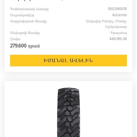
Պահեստամասի Համարը
3002140010
Ապրանքանիշը
Ascenso
Սարքավորման Տեսակը
Անվավոր Բեռնիչ, Բեռնիչ
Էքսկավատոր
Անվադողի Տեսակը
Դիագոնալ
Չափս
440/80-24
279.600 դրամ
ԻՄԱՆԱԼ ԱՎԵԼԻՆ