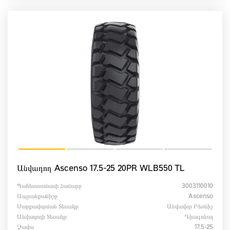
Անվադող Ascenso 17.5-25 20PR WLB550 TL
Պահեստամասի Համարը
3003110010
Ապրանքանիշը
Ascenso
Սարքավորման Տեսակը
Անվավոր Բեռնիչ
Անվադողի Տեսակը
Դիագոնալ
Չափս
17.5-25