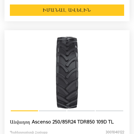
ԻՄԱՆԱԼ ԱՎԵԼԻՆ
Անվադող Ascenso 250/85R24 TDR850 109D TL
Պահեստամասի Համարը
3001040122