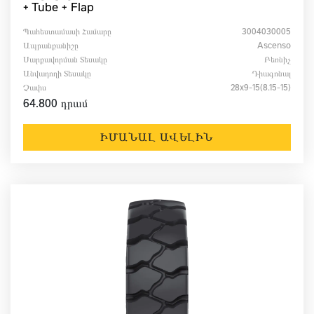
+ Tube + Flap
Պահեստամասի Համարը
3004030005
Ապրանքանիշը
Ascenso
Սարքավորման Տեսակը
Բեռնիչ
Անվադողի Տեսակը
Դիագոնալ
Չափս
28x9-15(8.15-15)
64.800 դրամ
ԻՄԱՆԱԼ ԱՎԵԼԻՆ