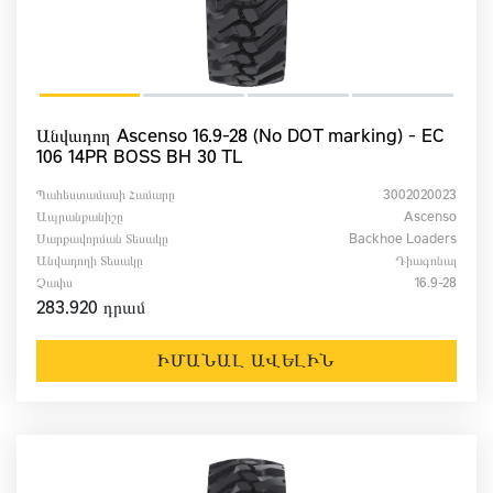
Անվադող Ascenso 16.9-28 (No DOT marking) - EC
106 14PR BOSS BH 30 TL
Պահեստամասի Համարը
3002020023
Ապրանքանիշը
Ascenso
Սարքավորման Տեսակը
Backhoe Loaders
Անվադողի Տեսակը
Դիագոնալ
Չափս
16.9-28
283.920 դրամ
ԻՄԱՆԱԼ ԱՎԵԼԻՆ