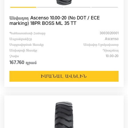
Անվադող Ascenso 10.00-20 (No DOT / ECE
marking) 18PR BOSS ML 35 TT
Պահեստամասի Համարը
3003020001
Ապրանքանիշը
Ascenso
Սարքավորման Տեսակը
Անվավոր Էքսկավատոր
Անվադողի Տեսակը
Դիագոնալ
Չափս
10.00-20
167.760 դրամ
ԻՄԱՆԱԼ ԱՎԵԼԻՆ