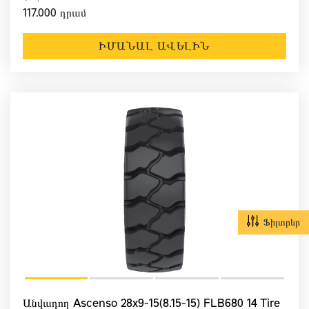
117.000 դրամ
ԻՄԱՆԱԼ ԱՎԵԼԻՆ
Ֆիլտրեր
Անվադող Ascenso 28x9-15(8.15-15) FLB680 14 Tire