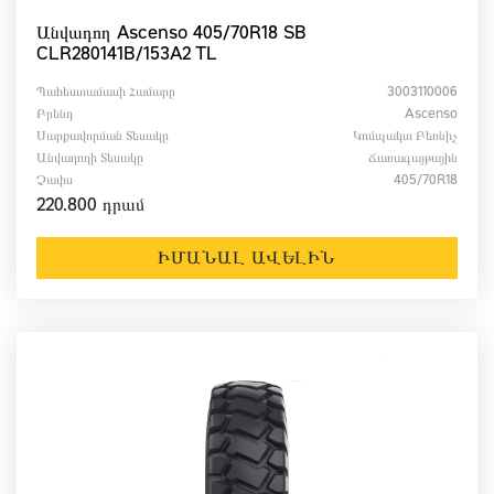
Անվադող Ascenso 405/70R18 SB
CLR280141B/153A2 TL
Պահեստամասի Համարը
3003110006
Բրենդ
Ascenso
Սարքավորման Տեսակը
Կոմպակտ Բեռնիչ
Անվադողի Տեսակը
Ճառագայթային
Չափս
405/70R18
220.800 դրամ
ԻՄԱՆԱԼ ԱՎԵԼԻՆ