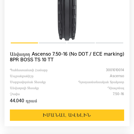
Անվադող Ascenso 7.50-16 (No DOT / ECE marking)
8PR BOSS TS 10 TT
Պահեստամասի Համարը
3001010014
Ապրանքանիշը
Ascenso
Սարքավորման Տեսակը
Գյուղատնտեսական Տրակտոր
Անվադողի Տեսակը
Դիագոնալ
Չափս
7.50-16
44.040 դրամ
ԻՄԱՆԱԼ ԱՎԵԼԻՆ