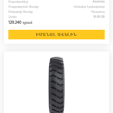
Ապրանքանիշը
Ascenso
Սարքավորման Տեսակը
Անվավոր Էքսկավատոր
Անվադողի Տեսակը
Դիագոնալ
Չափս
10.00-20
129.240 դրամ
ԻՄԱՆԱԼ ԱՎԵԼԻՆ