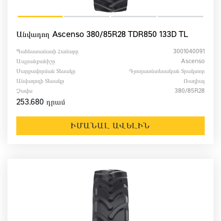
Անվադող Ascenso 380/85R28 TDR850 133D TL
Պահեստամասի Համարը
3001040091
Ապրանքանիշը
Ascenso
Սարքավորման Տեսակը
Գյուղատնտեսական Տրակտոր
Անվադողի Տեսակը
Ռադիալ
Չափս
380/85R28
253.680 դրամ
ԻՄԱՆԱԼ ԱՎԵԼԻՆ