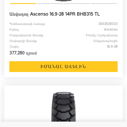
Անվադող Ascenso 16.9-28 14PR BHB315 TL
Պահեստամասի Համարը
3002020033
Բրենդ
Ascenso
Սարքավորման Տեսակը
Բեռնիչ Էքսկավատոր
Անվադողի Տեսակը
Անկյունագծային
Չափս
16.9-28
377.280 դրամ
ԻՄԱՆԱԼ ԱՎԵԼԻՆ