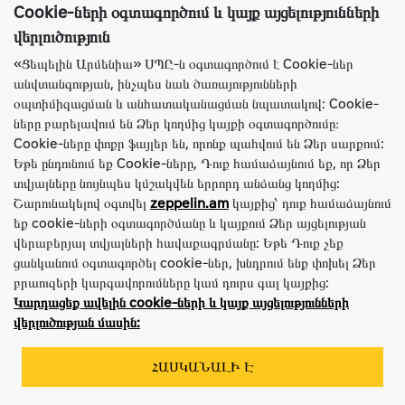
Cookie-ների օգտագործում և կայք այցելությունների
վերլուծություն
«Ցեպելին Արմենիա» ՍՊԸ-ն օգտագործում է Cookie-ներ
անվտանգության, ինչպես նաև ծառայությունների
օպտիմիզացման և անհատականացման նպատակով: Cookie-
ները բարելավում են Ձեր կողմից կայքի օգտագործումը։
Cookie-ները փոքր ֆայլեր են, որոնք պահվում են Ձեր սարքում:
Անվադող Ascenso 18.4-26 14PR BHB315 TL
Եթե ​​ընդունում եք Cookie-ները, Դուք համաձայնում եք, որ Ձեր
Պահեստամասի Համարը
3002020034
տվյալները նույնպես կմշակվեն երրորդ անձանց կողմից:
Բրենդ
Ascenso
Շարունակելով օգտվել
zeppelin.am
կայքից՝ դուք համաձայնում
Սարքավորման Տեսակը
Բեռնիչ Էքսկավատոր
եք cookie-ների օգտագործմանը և կայքում Ձեր այցելության
Անվադողի Տեսակը
Անկյունագծային
վերաբերյալ տվյալների հավաքագրմանը: Եթե Դուք չեք
Չափս
18.4-26
ցանկանում օգտագործել cookie-ներ, խնդրում ենք փոխել Ձեր
ՀԱՐՑՆԵԼ ԳԻՆԸ
բրաուզերի կարգավորումները կամ դուրս գալ կայքից:
Կարդացեք ավելին cookie-ների և կայք այցելությունների
ԻՄԱՆԱԼ ԱՎԵԼԻՆ
վերլուծության մասին:
ՀԱՍԿԱՆԱԼԻ Է