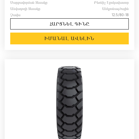
Սարքավորման Տեսակը
Բեռնիչ Էքսկավատոր
Անվադողի Տեսակը
Անկյունագծային
Չափս
12.5/80-18
ՀԱՐՑՆԵԼ ԳԻՆԸ
ԻՄԱՆԱԼ ԱՎԵԼԻՆ