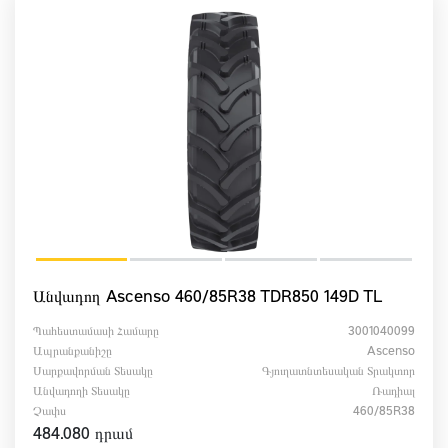
Անվադող Ascenso 460/85R38 TDR850 149D TL
Պահեստամասի Համարը
3001040099
Ապրանքանիշը
Ascenso
Սարքավորման Տեսակը
Գյուղատնտեսական Տրակտոր
Անվադողի Տեսակը
Ռադիալ
Չափս
460/85R38
484.080 դրամ