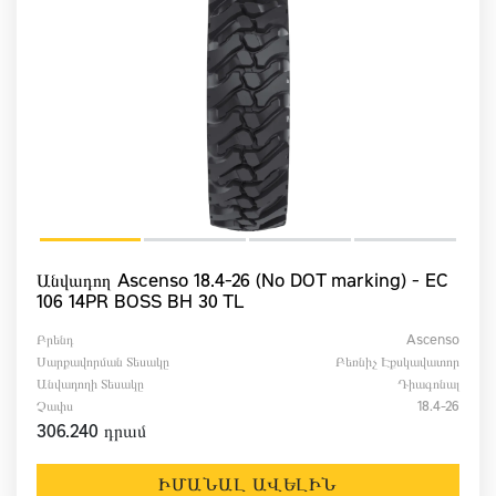
Անվադող Ascenso 18.4-26 (No DOT marking) - EC
106 14PR BOSS BH 30 TL
Բրենդ
Ascenso
Սարքավորման Տեսակը
Բեռնիչ Էքսկավատոր
Անվադողի Տեսակը
Դիագոնալ
Չափս
18.4-26
306.240 դրամ
ԻՄԱՆԱԼ ԱՎԵԼԻՆ