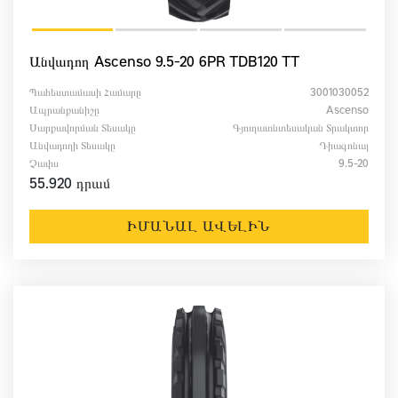
Անվադող Ascenso 9.5-20 6PR TDB120 TT
Պահեստամասի Համարը
3001030052
Ապրանքանիշը
Ascenso
Սարքավորման Տեսակը
Գյուղատնտեսական Տրակտոր
Անվադողի Տեսակը
Դիագոնալ
Չափս
9.5-20
55.920 դրամ
ԻՄԱՆԱԼ ԱՎԵԼԻՆ