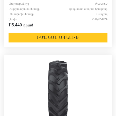
Ապրանքանիշը
Ascenso
Սարքավորման Տեսակը
Գյուղատնտեսական Տրակտոր
Անվադողի Տեսակը
Ռադիալ
Չափս
250/85R24
115.440 դրամ
ԻՄԱՆԱԼ ԱՎԵԼԻՆ