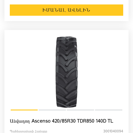
ԻՄԱՆԱԼ ԱՎԵԼԻՆ
Անվադող Ascenso 420/85R30 TDR850 140D TL
Պահեստամասի Համարը
3001040094