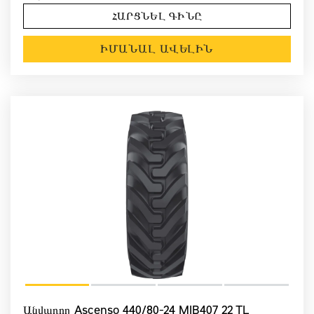
ՀԱՐՑՆԵԼ ԳԻՆԸ
ԻՄԱՆԱԼ ԱՎԵԼԻՆ
Անվադող Ascenso 440/80-24 MIB407 22 TL