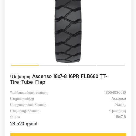
Անվադող Ascenso 18x7-8 16PR FLB680 TT-
Tire+Tube+Flap
Պահեստամասի Համարը
3004030010
Ապրանքանիշը
Ascenso
Սարքավորման Տեսակը
Բեռնիչ
Անվադողի Տեսակը
Դիագոնալ
Չափս
18x7-8
23.520 դրամ