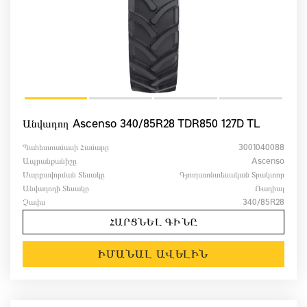
Անվադող Ascenso 340/85R28 TDR850 127D TL
Պահեստամասի Համարը
3001040088
Ապրանքանիշը
Ascenso
Սարքավորման Տեսակը
Գյուղատնտեսական Տրակտոր
Անվադողի Տեսակը
Ռադիալ
Չափս
340/85R28
ՀԱՐՑՆԵԼ ԳԻՆԸ
ԻՄԱՆԱԼ ԱՎԵԼԻՆ